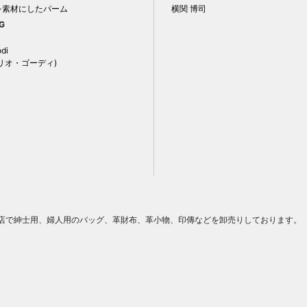
を素材にしたパーム
横関 博司
G
odi
リオ・ゴーディ)
門店で紳士用、婦人用のバッグ、革財布、革小物、印傳などを卸売りしております。