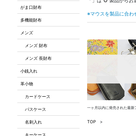
「」は
製品からお
がま口財布
※マウスを製品に合わ
多機能財布
メンズ
メンズ 財布
メンズ 長財布
小銭入れ
革小物
カードケース
一ヶ月以内に発売された最新
パスケース
TOP
>
名刺入れ
キーケース