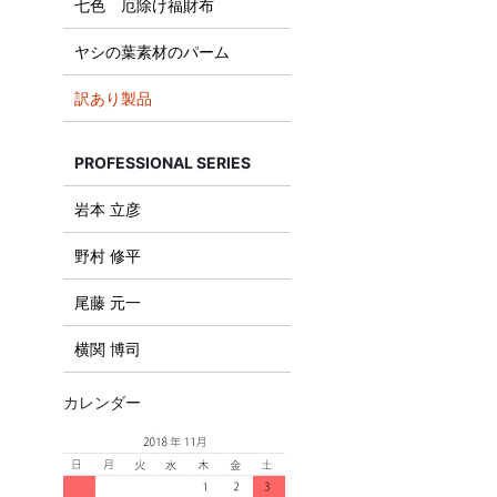
七色 厄除け福財布
ヤシの葉素材のパーム
訳あり製品
PROFESSIONAL SERIES
岩本 立彦
野村 修平
尾藤 元一
横関 博司
カレンダー