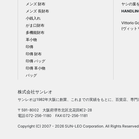
メンズ 財布
ヤシの葉
メンズ 長財布
HANDLIN
小銭入れ
Vittorio G
がま口財布
(ヴィット
多機能財布
革小物
印傳
印傳 財布
印傳 バッグ
印傳 革小物
バッグ
株式会社サンレオ
サンレオは1982年大阪に創業、これまでの実績をもとに、百貨店、専
〒591-8002 大阪府堺市北区北花田町2-28
電話:072-256-1180 FAX:072-256-1181
Copyright (C) 2007 - 2026 SUN-LEO Corporation. All Rights Reserved