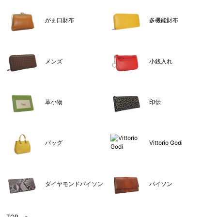
がま口財布
多機能財布
メンズ
小銭入れ
革小物
印伝
バッグ
Vittorio Godi
ダイヤモンドパイソン
パイソン
TOP
>