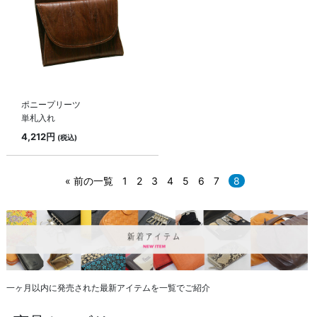
ポニープリーツ
単札入れ
4,212円
(税込)
« 前の一覧
1
2
3
4
5
6
7
8
一ヶ月以内に発売された最新アイテムを一覧でご紹介