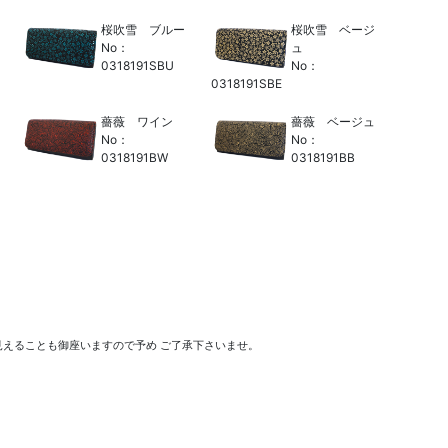
桜吹雪 ブルー
桜吹雪 ベージ
No：
ュ
0318191SBU
No：
0318191SBE
薔薇 ワイン
薔薇 ベージュ
No：
No：
0318191BW
0318191BB
えることも御座いますので予め ご了承下さいませ。