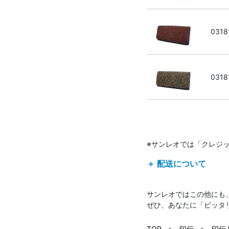
0318
0318
※サンレオでは「クレジ
＋ 配送について
サンレオではこの他にも
ぜひ、あなたに「ピッタ
TOP
>
印伝
>
印伝