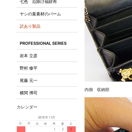
七色 厄除け福財布
ヤシの葉素材のパーム
訳あり製品
PROFESSIONAL SERIES
岩本 立彦
野村 修平
尾藤 元一
内側 収納部
横関 博司
カレンダー