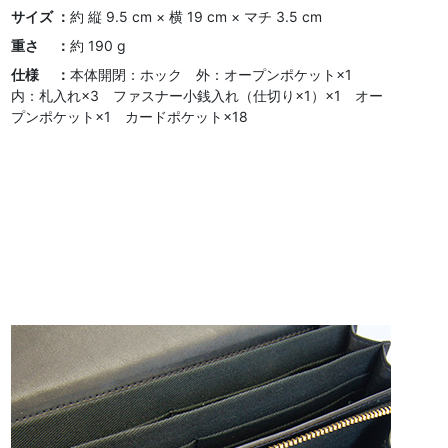
サイズ ：
約 縦 9.5 cm × 横 19 cm × マチ 3.5 cm
重さ ：
約 190 g
仕様 ：
本体開閉：ホック 外：オープンポケット×1
内：札入れ×3 ファスナー小銭入れ（仕切り×1）×1 オー
プンポケット×1 カードポケット×18