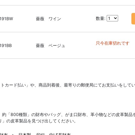
数量:
191BW
薔薇 ワイン
只今在庫切れです
191BB
薔薇 ベージュ
ットカード払い」や、商品到着後、最寄りの郵便局にてお支払いをして
、約「800種類」の財布やバッグ、がま口財布、革小物などの皮革製品
リ」の皮革製品を見つけ出してください。
 財布
>
日本製 印伝 中LF長財布