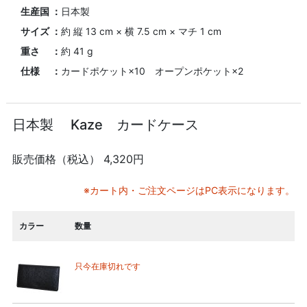
生産国 ：
日本製
サイズ ：
約 縦 13 cm × 横 7.5 cm × マチ 1 cm
重さ ：
約 41 g
仕様 ：
カードポケット×10 オープンポケット×2
日本製 Kaze カードケース
販売価格（税込）
4,320円
※カート内・ご注文ページはPC表示になります。
カラー
数量
只今在庫切れです