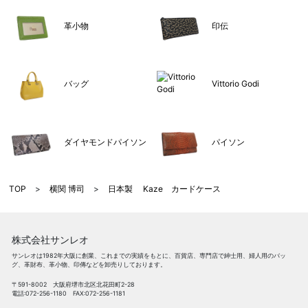
革小物
印伝
バッグ
Vittorio Godi
ダイヤモンドパイソン
パイソン
TOP
>
横関 博司
>
日本製 Kaze カードケース
株式会社サンレオ
サンレオは1982年大阪に創業、これまでの実績をもとに、百貨店、専門店で紳士用、婦人用のバッ
グ、革財布、革小物、印傳などを卸売りしております。
〒591-8002 大阪府堺市北区北花田町2-28
電話:072-256-1180 FAX:072-256-1181