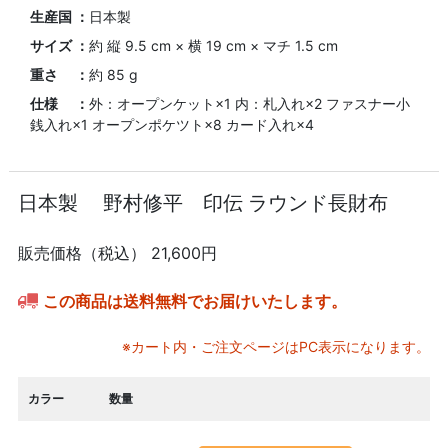
生産国 ：
日本製
サイズ ：
約 縦 9.5 cm × 横 19 cm × マチ 1.5 cm
重さ ：
約 85 g
仕様 ：
外：オープンケット×1 内：札入れ×2 ファスナー小
銭入れ×1 オープンポケツト×8 カード入れ×4
日本製 野村修平 印伝 ラウンド長財布
販売価格（税込）
21,600円
この商品は送料無料でお届けいたします。
※カート内・ご注文ページはPC表示になります。
カラー
数量