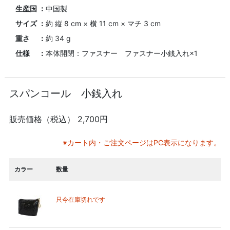
生産国 ：
中国製
サイズ ：
約 縦 8 cm × 横 11 cm × マチ 3 cm
重さ ：
約 34 g
仕様 ：
本体開閉：ファスナー ファスナー小銭入れ×1
スパンコール 小銭入れ
販売価格（税込）
2,700円
※カート内・ご注文ページはPC表示になります。
カラー
数量
只今在庫切れです