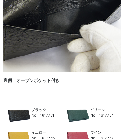
裏側 オープンポケット付き
ブラック
グリーン
No：1617751
No：1617754
イエロー
ワイン
No：1617756
No：1617757