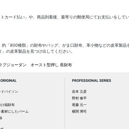
ットカード払い」や、商品到着後、最寄りの郵便局にてお支払いをして
、約「800種類」の財布やバッグ、がま口財布、革小物などの皮革製品
リ」の皮革製品を見つけ出してください。
ラブジョーダン オースト型押し 長財布
ORIGINAL
PROFESSIONAL SERIES
ンドパイソン
岩本 立彦
野村 修平
除け福財布
尾藤 元一
を素材にしたパーム
横関 博司
G
odi