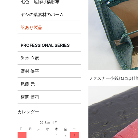
七色 厄除け福財布
ヤシの葉素材のパーム
訳あり製品
PROFESSIONAL SERIES
岩本 立彦
野村 修平
ファスナー小銭れには仕
尾藤 元一
横関 博司
カレンダー