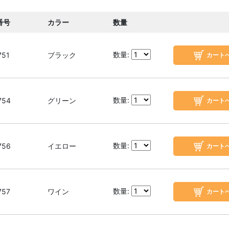
番号
カラー
数量
数量:
751
ブラック
数量:
754
グリーン
数量:
756
イエロー
数量:
757
ワイン