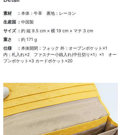
素材 ：
本体：牛革 裏地：レーヨン
生産国 ：
中国製
サイズ ：
約 縦 9.5 cm × 横 19 cm × マチ 3 cm
重さ ：
約 171 g
仕様 ：
本体開閉：フォック 外：オープンポケット×1
内：札入れ×2 ファスナー小銭入れ(中仕切り×1）×1 オー
プンポケット×3 カードポケット×20