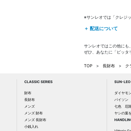
※サンレオでは「クレジ
＋ 配送について
サンレオではこの他にも
ぜひ、あなたに「ピッタ
TOP
>
長財布
>
ク
CLASSIC SERIES
SUN-LEO 
財布
ダイヤモ
長財布
パイソン
メンズ
七色 厄
メンズ 財布
ヤシの葉
メンズ 長財布
HANDLIN
小銭入れ
Vittorio G