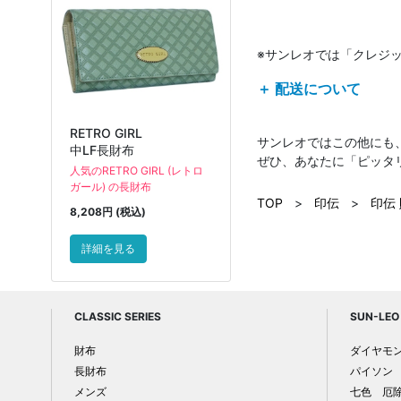
※サンレオでは「クレジ
＋ 配送について
RETRO GIRL
サンレオではこの他にも
中LF長財布
ぜひ、あなたに「ピッタ
人気のRETRO GIRL (レトロ
ガール) の長財布
TOP
>
印伝
>
印伝
8,208円 (税込)
詳細を見る
CLASSIC SERIES
SUN-LEO 
財布
ダイヤモ
長財布
パイソン
メンズ
七色 厄