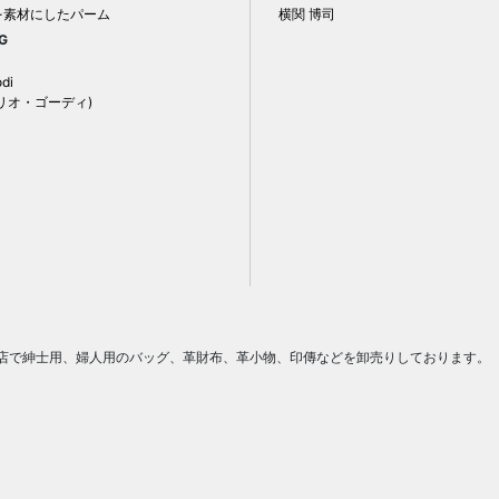
を素材にしたパーム
横関 博司
G
odi
リオ・ゴーディ)
門店で紳士用、婦人用のバッグ、革財布、革小物、印傳などを卸売りしております。