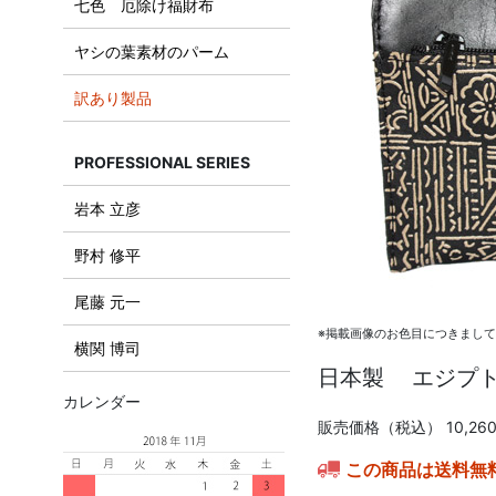
七色 厄除け福財布
ヤシの葉素材のパーム
訳あり製品
PROFESSIONAL SERIES
岩本 立彦
野村 修平
尾藤 元一
※掲載画像のお色目につきまし
横関 博司
日本製 エジプ
カレンダー
販売価格（税込）
10,26
この商品は送料無