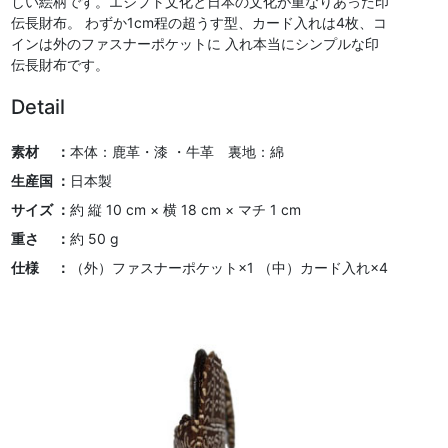
しい絵柄です。エジプト文化と日本の文化が重なりあった印
伝長財布。 わずか1cm程の超うす型、カード入れは4枚、コ
インは外のファスナーポケットに 入れ本当にシンプルな印
伝長財布です。
Detail
素材 ：
本体：鹿革・漆 ・牛革 裏地：綿
生産国 ：
日本製
サイズ ：
約 縦 10 cm × 横 18 cm × マチ 1 cm
重さ ：
約 50 g
仕様 ：
（外）ファスナーポケット×1 （中）カード入れ×4