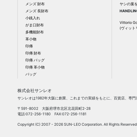
メンズ 財布
ヤシの葉
メンズ 長財布
HANDLIN
小銭入れ
Vittorio G
がま口財布
(ヴィット
多機能財布
革小物
印傳
印傳 財布
印傳 バッグ
印傳 革小物
バッグ
株式会社サンレオ
サンレオは1982年大阪に創業、これまでの実績をもとに、百貨店、専
〒591-8002 大阪府堺市北区北花田町2-28
電話:072-256-1180 FAX:072-256-1181
Copyright (C) 2007 - 2026 SUN-LEO Corporation. All Rights Reserved