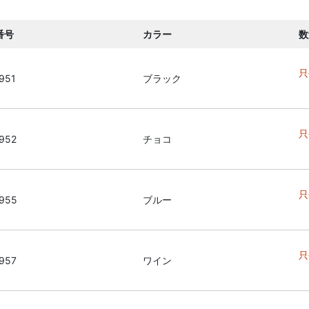
番号
カラー
数
只
951
ブラック
只
952
チョコ
只
955
ブルー
只
957
ワイン