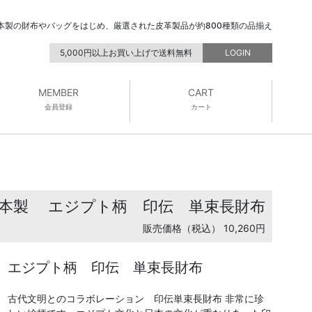
本製の財布やバッグをはじめ、厳選された皮革製品が約800種類の品揃え
5,000円以上お買い上げで送料無料
LOGIN
MEMBER
CART
会員登録
カート
日本製
エジプト柄 印伝 単束長財布
販売価格（税込） 10,260円
エジプト柄 印伝 単束長財布
古代文明とのコラボレーション 印伝単束長財布 非常に珍