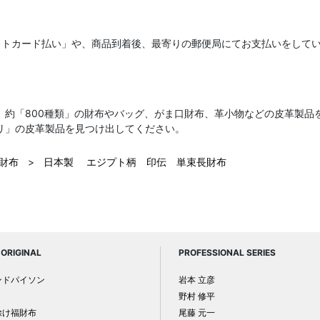
ットカード払い」や、商品到着後、最寄りの郵便局にてお支払いをして
、約「800種類」の財布やバッグ、がま口財布、革小物などの皮革製品
リ」の皮革製品を見つけ出してください。
 財布
>
日本製 エジプト柄 印伝 単束長財布
ORIGINAL
PROFESSIONAL SERIES
ンドパイソン
岩本 立彦
野村 修平
除け福財布
尾藤 元一