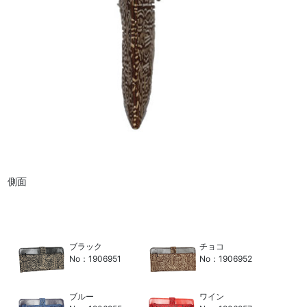
側面
ブラック
チョコ
No：1906951
No：1906952
ブルー
ワイン