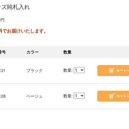
ンズ純札入れ
0円
料でお届けいたします。
番号
カラー
数量
数量:
121
ブラック
数量:
128
ベージュ