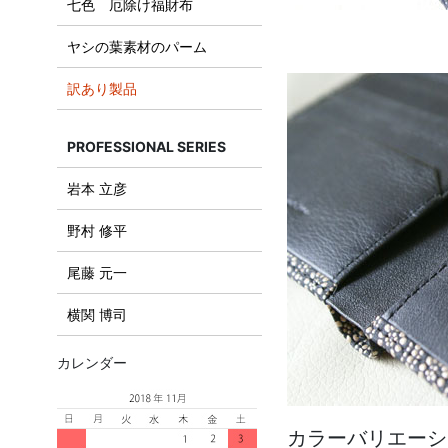
七色 厄除け福財布
ヤシの葉素材のパーム
訳あり製品
PROFESSIONAL SERIES
岩本 立彦
野村 修平
尾藤 元一
横関 博司
カレンダー
カラーバリエーシ