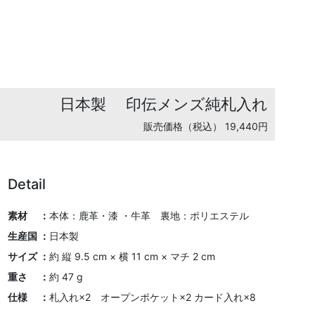
日本製
印伝メンズ純札入れ
販売価格（税込） 19,440円
Detail
素材 ：
本体：鹿革・漆 ・牛革 裏地：ポリエステル
生産国 ：
日本製
サイズ ：
約 縦 9.5 cm × 横 11 cm × マチ 2 cm
重さ ：
約 47 g
仕様 ：
札入れ×2 オープンポケット×2 カード入れ×8