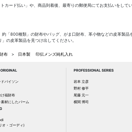
ットカード払い」や、商品到着後、最寄りの郵便局にてお支払いをして
、約「800種類」の財布やバッグ、がま口財布、革小物などの皮革製品
リ」の皮革製品を見つけ出してください。
 財布
>
日本製 印伝メンズ純札入れ
ORIGINAL
PROFESSIONAL SERIES
ンドパイソン
岩本 立彦
野村 修平
除け福財布
尾藤 元一
を素材にしたパーム
横関 博司
G
odi
リオ・ゴーディ)