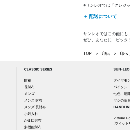
※サンレオでは「クレジ
＋ 配送について
サンレオではこの他にも
ぜひ、あなたに「ピッタ
TOP
>
印伝
>
印伝
CLASSIC SERIES
SUN-LEO 
財布
ダイヤモ
長財布
パイソン
メンズ
七色 厄
メンズ 財布
ヤシの葉
メンズ 長財布
HANDLIN
小銭入れ
Vittorio G
がま口財布
(ヴィット
多機能財布