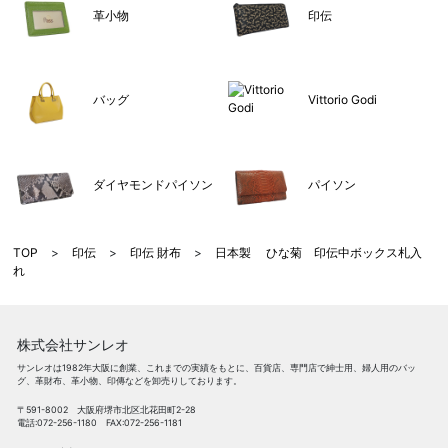
革小物
印伝
バッグ
Vittorio Godi
ダイヤモンドパイソン
パイソン
TOP
>
印伝
>
印伝 財布
>
日本製 ひな菊 印伝中ボックス札入
れ
株式会社サンレオ
サンレオは1982年大阪に創業、これまでの実績をもとに、百貨店、専門店で紳士用、婦人用のバッ
グ、革財布、革小物、印傳などを卸売りしております。
〒591-8002 大阪府堺市北区北花田町2-28
電話:072-256-1180 FAX:072-256-1181