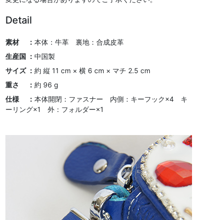
Detail
素材 ：
本体：牛革 裏地：合成皮革
生産国 ：
中国製
サイズ ：
約 縦 11 cm × 横 6 cm × マチ 2.5 cm
重さ ：
約 96 g
仕様 ：
本体開閉：ファスナー 内側：キーフック×4 キ
ーリング×1 外：フォルダー×1