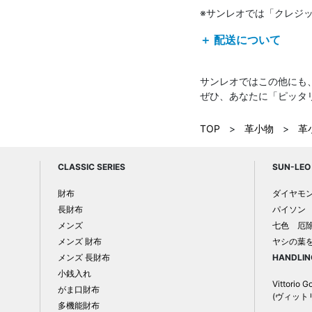
※サンレオでは「クレジ
＋ 配送について
サンレオではこの他にも
ぜひ、あなたに「ピッタ
TOP
>
革小物
>
革
CLASSIC SERIES
SUN-LEO 
財布
ダイヤモ
長財布
パイソン
メンズ
七色 厄
メンズ 財布
ヤシの葉
メンズ 長財布
HANDLIN
小銭入れ
Vittorio G
がま口財布
(ヴィット
多機能財布