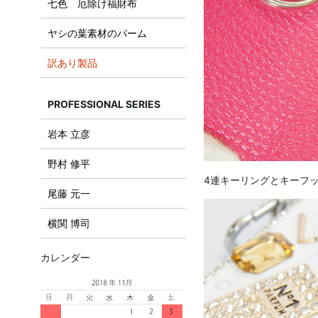
七色 厄除け福財布
ヤシの葉素材のパーム
訳あり製品
PROFESSIONAL SERIES
岩本 立彦
野村 修平
4連キーリングとキーフ
尾藤 元一
横関 博司
カレンダー