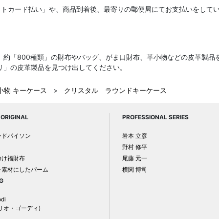
ットカード払い」や、商品到着後、最寄りの郵便局にてお支払いをして
、約「800種類」の財布やバッグ、がま口財布、革小物などの皮革製品
リ」の皮革製品を見つけ出してください。
小物 キーケース
>
クリスタル ラウンドキーケース
ORIGINAL
PROFESSIONAL SERIES
ンドパイソン
岩本 立彦
野村 修平
除け福財布
尾藤 元一
を素材にしたパーム
横関 博司
G
odi
リオ・ゴーディ)