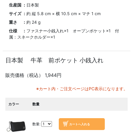
生産国 ：
日本製
サイズ ：
約 縦 5.8 cm × 横 10.5 cm × マチ 1 cm
重さ ：
約 24 g
仕様 ：
ファスナー小銭入れ×1 オープンポケット×1 付
属：スネークホルダー×1
日本製 牛革 前ポケット 小銭入れ
販売価格（税込）
1,944円
※カート内・ご注文ページはPC表示になります。
カラー
数量
数量: