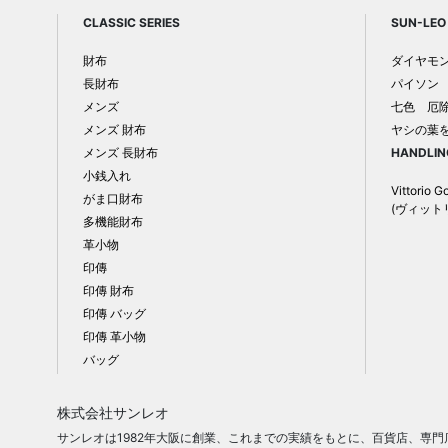
CLASSIC SERIES
SUN-LEO 
財布
ダイヤモ
長財布
パイソン
メンズ
七色 厄
メンズ 財布
ヤシの葉
メンズ 長財布
HANDLIN
小銭入れ
Vittorio G
がま口財布
(ヴィット
多機能財布
革小物
印傳
印傳 財布
印傳 バッグ
印傳 革小物
バッグ
株式会社サンレオ
サンレオは1982年大阪に創業、これまでの実績をもとに、百貨店、専