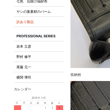
七色 厄除け福財布
ヤシの葉素材のパーム
訳あり製品
PROFESSIONAL SERIES
岩本 立彦
野村 修平
尾藤 元一
収納例
横関 博司
カレンダー