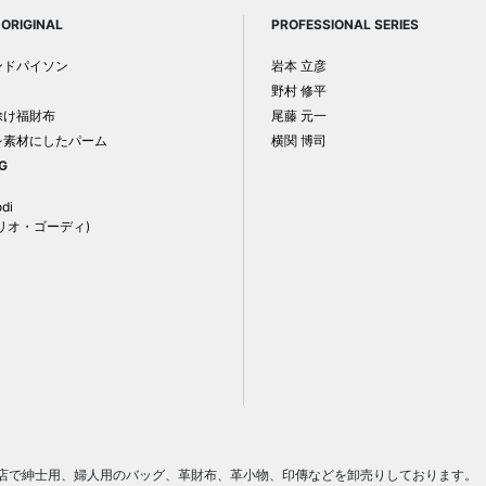
ORIGINAL
PROFESSIONAL SERIES
ンドパイソン
岩本 立彦
野村 修平
除け福財布
尾藤 元一
を素材にしたパーム
横関 博司
G
odi
リオ・ゴーディ)
門店で紳士用、婦人用のバッグ、革財布、革小物、印傳などを卸売りしております。