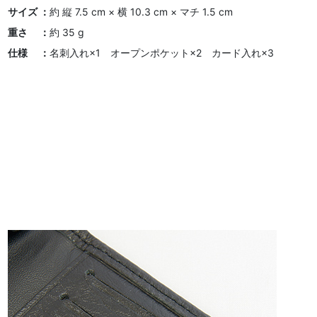
サイズ ：
約 縦 7.5 cm × 横 10.3 cm × マチ 1.5 cm
重さ ：
約 35 g
仕様 ：
名刺入れ×1 オープンポケット×2 カード入れ×3