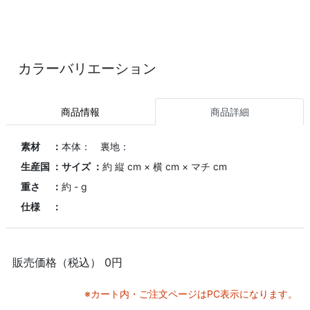
カラーバリエーション
商品情報
商品詳細
素材 ：
本体： 裏地：
生産国 ：
サイズ ：
約 縦 cm × 横 cm × マチ cm
重さ ：
約 - g
仕様 ：
販売価格（税込）
0円
※カート内・ご注文ページはPC表示になります。