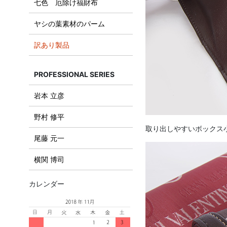
七色 厄除け福財布
ヤシの葉素材のパーム
訳あり製品
PROFESSIONAL SERIES
岩本 立彦
野村 修平
取り出しやすいボックス
尾藤 元一
横関 博司
カレンダー