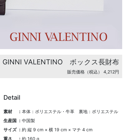
GINNI VALENTINO ボックス長財布
販売価格（税込） 4,212円
Detail
素材 ：
本体：ポリエステル・牛革 裏地：ポリエステル
生産国 ：
中国製
サイズ ：
約 縦 9 cm × 横 19 cm × マチ 4 cm
重さ ：
約 160 g